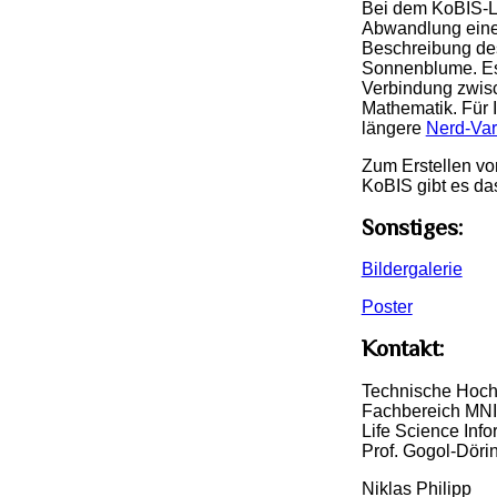
Bei dem KoBIS-L
Abwandlung eine
Beschreibung de
Sonnenblume. Es 
Verbindung zwisc
Mathematik. Für I
längere
Nerd-Var
Zum Erstellen von
KoBIS gibt es da
Sonstiges:
Bildergalerie
Poster
Kontakt:
Technische Hoch
Fachbereich MNI
Life Science Info
Prof. Gogol-Dörin
Niklas Philipp